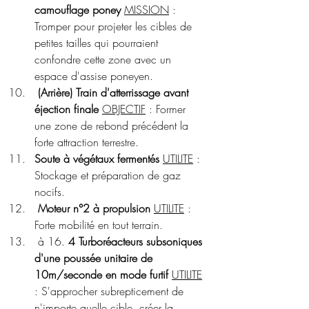
camouflage poney
MISSION
 : 
Tromper pour projeter les cibles de 
petites tailles qui pourraient 
confondre cette zone avec un 
espace d'assise poneyen.
(Arrière) Train d'atterrissage avant 
éjection finale
OBJECTIF
 : Former 
une zone de rebond précédent la 
forte attraction terrestre.
Soute à végétaux fermentés
UTILITE
 : 
Stockage et préparation de gaz 
nocifs.
Moteur n°2 à propulsion
UTILITE
 : 
Forte mobilité en tout terrain.
 à 16. 
4 Turboréacteurs subsoniques 
d'une poussée unitaire de 
10m/seconde en mode furtif 
UTILITE
: S'approcher subrepticement de 
n'importe quelle cible, créer la 