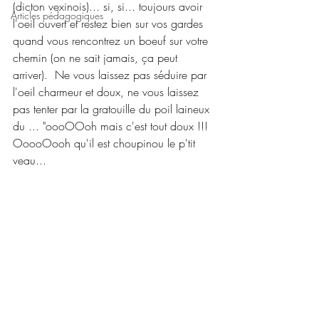
(dicton vexinois)... si, si... toujours avoir 
Articles pédagogiques
l'oeil ouvert et restez bien sur vos gardes 
quand vous rencontrez un boeuf sur votre 
chemin (on ne sait jamais, ça peut 
arriver).  Ne vous laissez pas séduire par 
l'oeil charmeur et doux, ne vous laissez 
pas tenter par la gratouille du poil laineux 
du ... "oooOOoh mais c'est tout doux !!! 
OoooOooh qu'il est choupinou le p'tit 
veau...