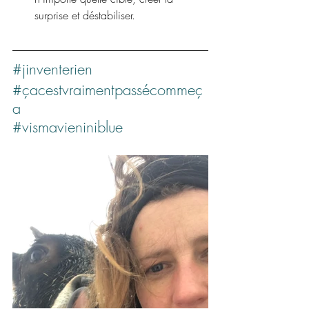
surprise et déstabiliser.
#jinventerien
#çacestvraimentpassécommeç
a
#vismavieniniblue