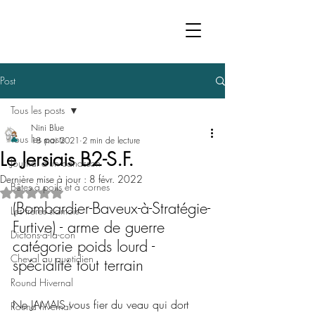
Post
Tous les posts
Nini Blue
Tous les posts
18 mai 2021
2 min de lecture
Le Jersiais B2-S.F.
Journal d'un canasson
Dernière mise à jour :
8 févr. 2022
Bêtes à poils et à cornes
Noté NaN étoiles sur 5.
(Bombardier-Baveux-à-Stratégie-
Les frères siamois
Furtive) - arme de guerre 
Dictons-à-la-con
catégorie poids lourd - 
Cheval au quotidien
spécialité tout terrain
Round Hivernal
Ne JAMAIS vous fier du veau qui dort 
Round hivernal