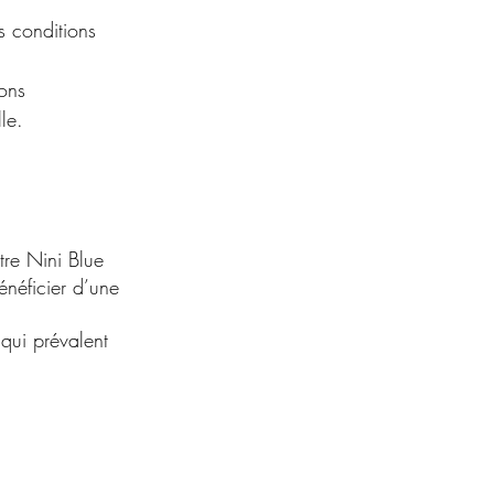
s conditions
ions
le.
tre Nini Blue
énéficier d’une
qui prévalent