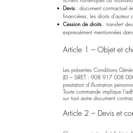
fichiers numériques ou illustratio
Devis
: document contractuel émi
financières, les droits d’auteur
Cession de droits
: transfert de
expressément mentionnées dans 
Article 1 – Objet et c
Les présentes Conditions Généra
(EI – SIRET : 908 917 008 00017
prestation d’illustration personn
Toute commande implique l’adhé
sur tout autre document contrad
Article 2 – Devis et 