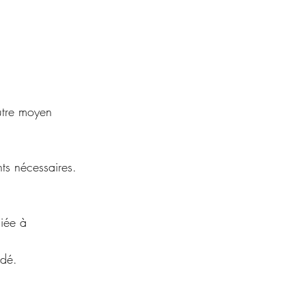
autre moyen
nts nécessaires.
liée à
ndé.