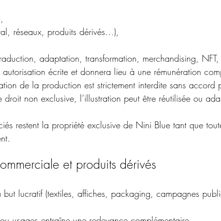
,
ital, réseaux, produits dérivés…),
traduction, adaptation, transformation, merchandising, NFT, 
ans autorisation écrite et donnera lieu à une rémunération co
ation de la production est strictement interdite sans accord 
roit non exclusive, l’illustration peut être réutilisée ou ad
ciés restent la propriété exclusive de Nini Blue tant que tout
nt.
 commerciale et produits dérivés
 but lucratif (textiles, affiches, packaging, campagnes public
ou usages entraîne une redevance complémentaire.