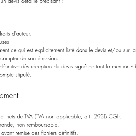
’un devis détaillé précisant :
oits d’auteur,
uses.
nt ce qui est explicitement listé dans le devis et/ou sur la
à compter de son émission.
éfinitive dès réception du devis signé portant la mention «
ompte stipulé.
aiement
s et nets de TVA (TVA non applicable, art. 293B CGI).
ande, non remboursable.
avant remise des fichiers définitifs.