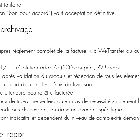
 tarifaire.
ion “bon pour accord”) vaut acceptation définitive.
t archivage
rés après règlement complet de la facture, via WeTransfer ou 
F/…, résolution adaptée (300 dpi print, RVB web).
és après validation du croquis et réception de tous les éléme
suspend d’autant les délais de livraison.
e ultérieure pourra être facturée.
iers de travail ne se fera qu’en cas de nécessité strictement 
conditions de cession, ou dans un avenant spécifique.
ns sont indicatifs et dépendent du niveau de complexité dema
et report