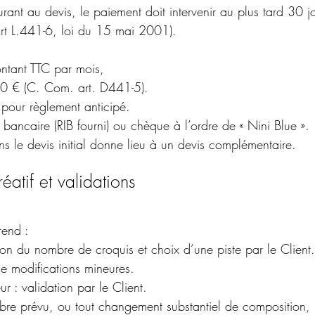
urant au devis, le paiement doit intervenir au plus tard 30 j
rt L.441-6, loi du 15 mai 2001).
ntant TTC par mois,
 40 € (C. Com. art. D441-5).
pour règlement anticipé.
ancaire (RIB fourni) ou chèque à l’ordre de « Nini Blue ».
s le devis initial donne lieu à un devis complémentaire.
éatif et validations
rend :
ion du nombre de croquis et choix d’une piste par le Client.
de modifications mineures.
ur : validation par le Client.
mbre prévu, ou tout changement substantiel de composition