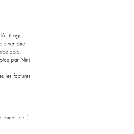
IA, tirages
mplémentaire
préalable.
aptée par Nini
es les factures
itaires, etc.)