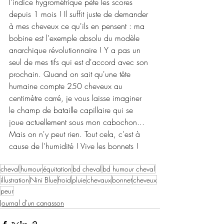
l'indice hygrométrique pète les scores 
depuis 1 mois ! Il suffit juste de demander 
à mes cheveux ce qu'ils en pensent : ma 
bobine est l'exemple absolu du modèle 
anarchique révolutionnaire ! Y a pas un 
seul de mes tifs qui est d'accord avec son 
prochain. Quand on sait qu'une tête 
humaine compte 250 cheveux au 
centimètre carré, je vous laisse imaginer 
le champ de bataille capillaire qui se 
joue actuellement sous mon cabochon...
Mais on n'y peut rien. Tout cela, c'est à 
cause de l'humidité ! Vive les bonnets !
cheval
humour
équitation
bd cheval
bd humour cheval
illustration
Nini Blue
froid
pluie
chevaux
bonnet
cheveux
peur
Journal d'un canasson