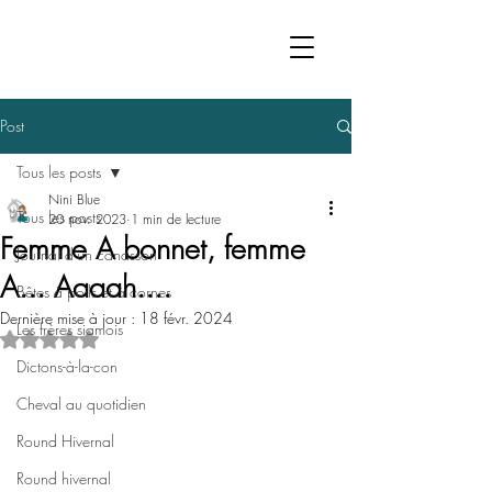
Post
Tous les posts
Nini Blue
Tous les posts
20 nov. 2023
1 min de lecture
Femme A bonnet, femme
Journal d'un canasson
A... Aaaah....
Bêtes à poils et à cornes
Dernière mise à jour :
18 févr. 2024
Les frères siamois
Noté NaN étoiles sur 5.
Dictons-à-la-con
Cheval au quotidien
Round Hivernal
Round hivernal