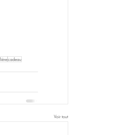
ière
cadeau
Voir tout