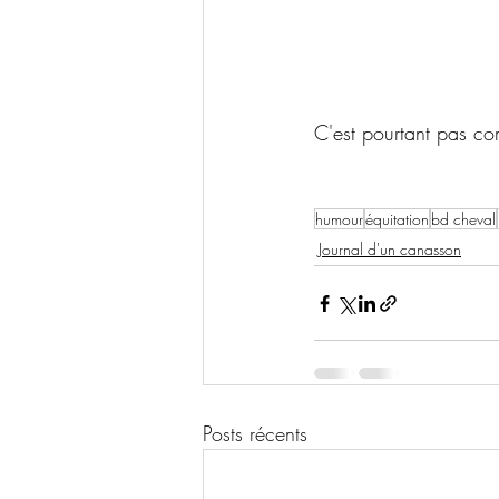
C'est pourtant pas co
humour
équitation
bd cheval
Journal d'un canasson
Posts récents