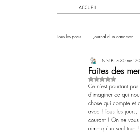
ACCUEIL
Tous les posts
Journal d'un canasson
Nini Blue
30 mai 2
Round Hivernal
Round hivernal
Faites des me
Noté NaN étoiles su
Ce n'est pourtant pas
d'imaginer ce qui nous
chose qui compte et 
avec ! Tous les jours,
courant ! On ne vous 
aime qu'un seul truc 