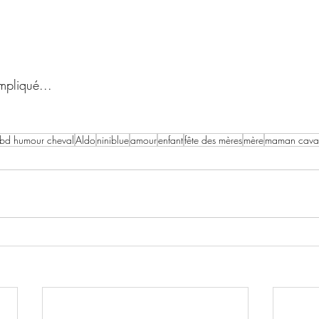
mpliqué...
bd humour cheval
Aldo
niniblue
amour
enfant
fête des mères
mère
maman caval