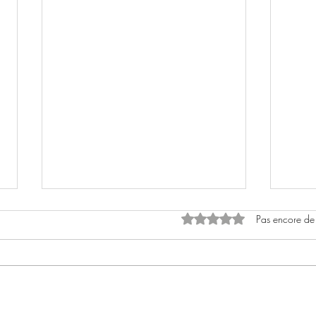
Noté 0 étoile sur 5.
Pas encore de
Joli soleil de mai
BAS