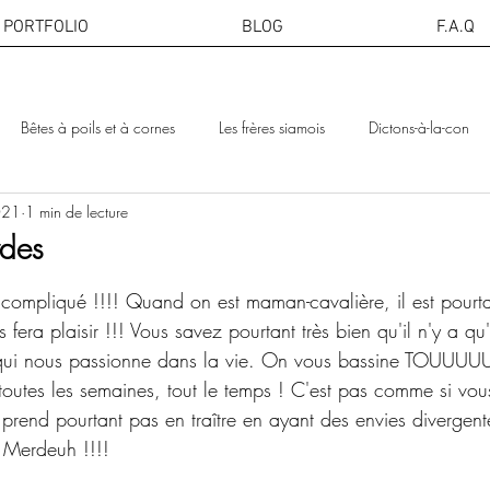
PORTFOLIO
BLOG
F.A.Q
Bêtes à poils et à cornes
Les frères siamois
Dictons-à-la-con
021
1 min de lecture
Articles pédagogiques
rdes
r 5.
 compliqué !!!! Quand on est maman-cavalière, il est pourta
 fera plaisir !!! Vous savez pourtant très bien qu'il n'y a qu
qui nous passionne dans la vie. On vous bassine TOUUUUU
 toutes les semaines, tout le temps ! C'est pas comme si vou
prend pourtant pas en traître en ayant des envies diverge
! Merdeuh !!!! 