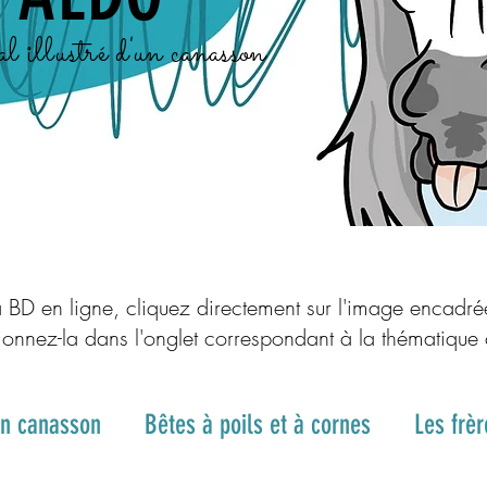
l illustré d'un canasson
 BD en ligne, cliquez directement sur l'image encadré
ionnez-la dans l'onglet correspondant à la thématique
un canasson
Bêtes à poils et à cornes
Les frè