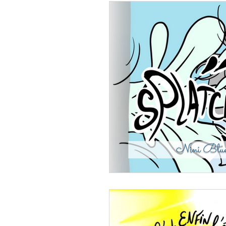
Dictons-à-la-con
Chev
Articles pédagogiques