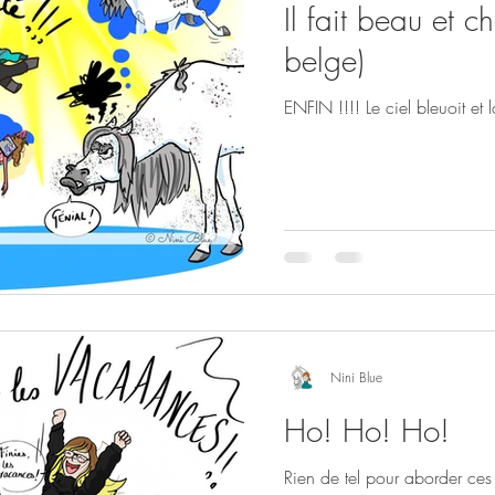
Il fait beau et c
belge)
ENFIN !!!! Le ciel bleuoit et
Nini Blue
Ho! Ho! Ho!
Rien de tel pour aborder ces