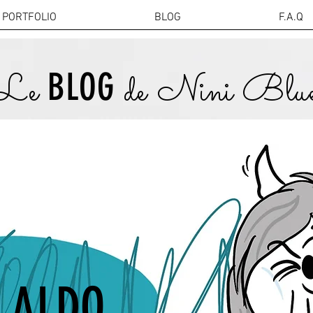
PORTFOLIO
BLOG
F.A.Q
BLOG
Le
de
Nini Blu
ALDO