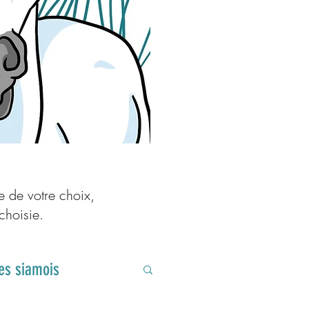
e de votre choix,
 choisie.
res siamois