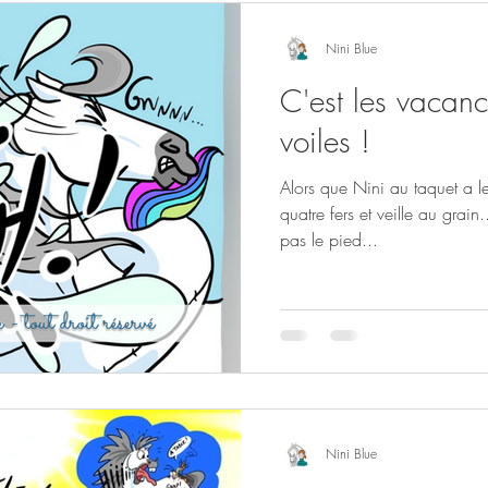
al au quotidien
Round Hivernal
Round hivern
Nini Blue
C'est les vacanc
voiles !
Alors que Nini au taquet a l
quatre fers et veille au grain.
pas le pied...
Nini Blue