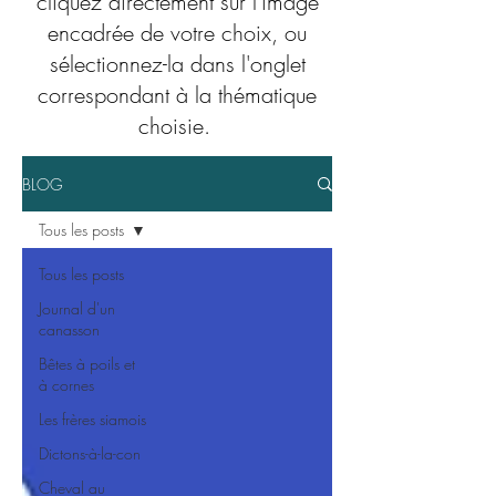
cliquez directement sur l'image
encadrée de votre choix, ou
sélectionnez-la dans l'onglet
correspondant à la thématique
choisie.
BLOG
Tous les posts
Tous les posts
Journal d'un
canasson
Bêtes à poils et
à cornes
Les frères siamois
Dictons-à-la-con
Cheval au