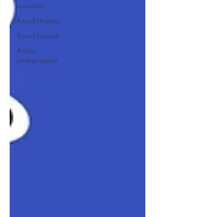
quotidien
Round Hivernal
Round hivernal
Articles
pédagogiques